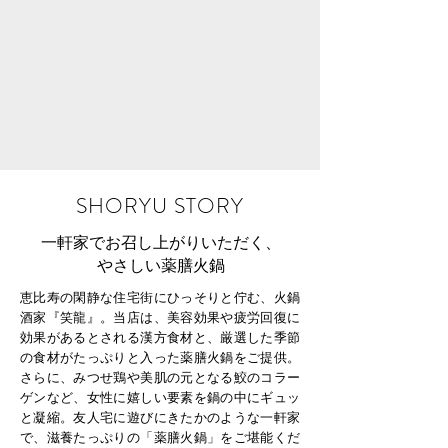
SHORYU STORY
​一軒家でお召し上がりいただく、
やさしい薬膳火鍋
恵比寿の閑静な住宅街にひっそりと佇む、火鍋
酒家『笑龍』。当店は、美容効果や疲労回復に
効果があるとされる漢方食材と、厳選した季節
の食材がたっぷりと入った薬膳火鍋をご提供。
さらに、みつせ鶏や美肌の元となる鮫のコラー
ゲンなど、女性に嬉しい要素を鍋の中にギュッ
と凝縮。友人宅に遊びにきたかのような一軒家
で、滋養たっぷりの「薬膳火鍋」をご堪能くだ