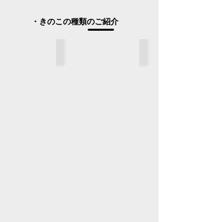
​・​きのこの種類のご紹介
FOOD MENU
DRINK MENU