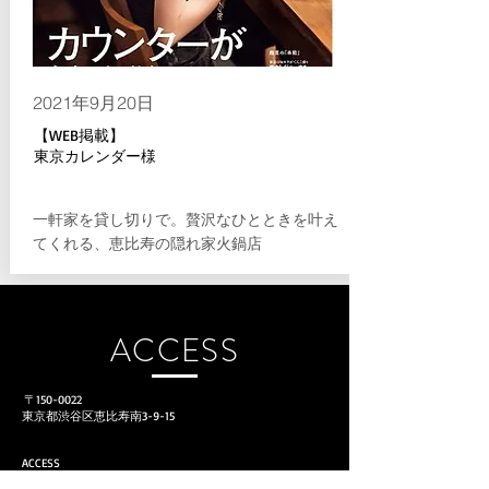
2021年9月20日
【WEB掲載】
東京カレンダー様
一軒家を貸し切りで。贅沢なひとときを叶え
てくれる、恵比寿の隠れ家火鍋店
ACCESS​
〒150-0022
東京都渋谷区恵比寿南3-9-15
ACCESS
日比谷線恵比寿駅３番出口から６分